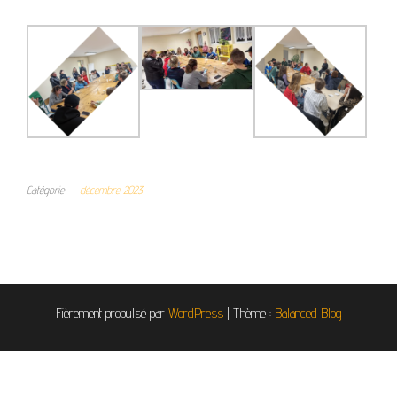
Catégorie
décembre 2023
Fièrement propulsé par
WordPress
|
Thème :
Balanced Blog