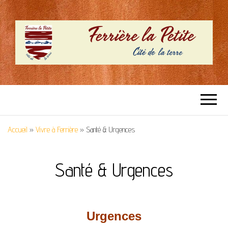
SITE OFFICIEL –
Cité de la terre
FERRIERE LA
Accueil
»
Vivre à Ferrière
»
Santé & Urgences
PETITE
Santé & Urgences
Urgences