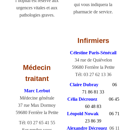
l’hôpital est réservé aux
qui vous indiquera la
urgences vitales et aux
pharmacie de service.
pathologies graves.
Infirmiers
Célestine Paris-Sénécail
34 rue de Quiévelon
Médecin
59680 Ferrière la Petite
Tél: 03 27 62 13 36
traitant
Claire Dubray
06
Marc Lerbut
71 86 81 33
Médecine générale
Célia Décrouez
06 45
37 rue Max Dormoy
60 48 83
59680 Ferrière la Petite
Léopold Nowak
06 71
23 86 39
Tél: 03 27 65 41 55
Alexandre Décrouez
06 11
Sur rendez-vous