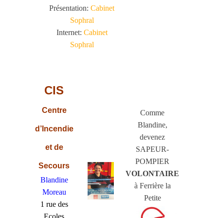
Présentation:
Cabinet
Sophral
Internet:
Cabinet
Sophral
CIS
Centre
Comme
Blandine,
d’Incendie
devene
z
et de
SAPEUR-
POMPIER
Secours
VOLONTAIRE
Blandine
à Ferrière la
Moreau
Petite
1 rue des
Ecoles