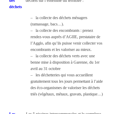
des
déchets sur l’ensemble du territoire :
déchets
– la collecte des déchets ménagers
(ramassage, bacs…).
– la collecte des encombrants : prenez
rendez-vous auprès d’AGIIE, prestataire de
l’Agglo, afin qu’ils puisse venir collecter vos
encombrants et les valoriser au mieux.
– la collecte des déchets verts avec une
benne mise à disposition à Garenne, du 1er
avril au 31 octobre
– les déchetteries qui vous accueillent
gratuitement tous les jours permettant à l’aide
des éco-organismes de valoriser les déchets
triés (végétaux, métaux, gravats, plastique…)
Les
Les 5 piscines intercommunales et le complexe