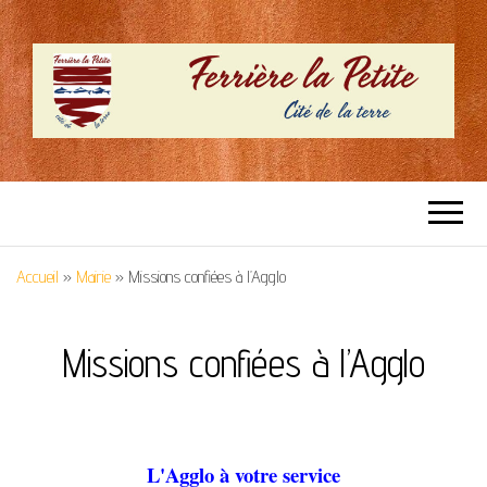
SITE OFFICIEL –
Cité de la terre
FERRIERE LA
Accueil
»
Mairie
»
Missions confiées à l’Agglo
PETITE
Missions confiées à l’Agglo
L'Agglo à votre service