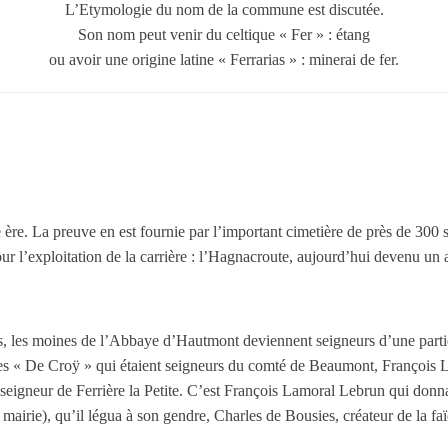
L’Etymologie du nom de la commune est discutée.
Son nom peut venir du celtique « Fer » : étang
ou avoir une origine latine « Ferrarias » : minerai de fer.
 ère. La preuve en est fournie par l’important cimetière de près de 300 
pour l’exploitation de la carrière : l’Hagnacroute, aujourd’hui devenu un 
, les moines de l’Abbaye d’Hautmont deviennent seigneurs d’une partie du
es « De Croÿ » qui étaient seigneurs du comté de Beaumont, François L
seigneur de Ferrière la Petite. C’est François Lamoral Lebrun qui donna a
 mairie), qu’il légua à son gendre, Charles de Bousies, créateur de la faï