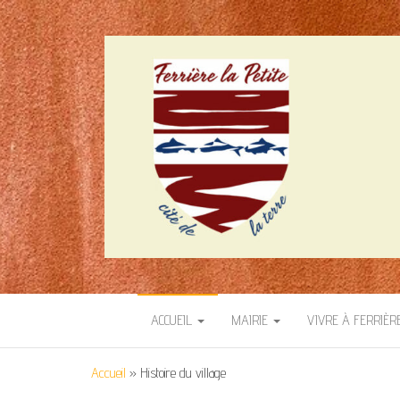
SITE OFFICIEL 
Cité de la terre
ACCUEIL
MAIRIE
VIVRE À FERRIÈR
Accueil
»
Histoire du village