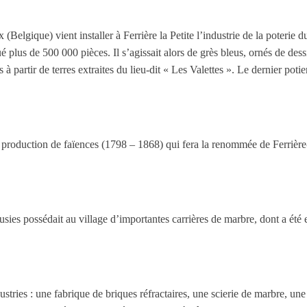
elgique) vient installer à Ferrière la Petite l’industrie de la poterie du 
é plus de 500 000 pièces. Il s’agissait alors de grès bleus, ornés de des
s à partir de terres extraites du lieu-dit « Les Valettes ». Le dernier pot
 production de faïences (1798 – 1868) qui fera la renommée de Ferrière-l
ies possédait au village d’importantes carrières de marbre, dont a été ext
stries : une fabrique de briques réfractaires, une scierie de marbre, une