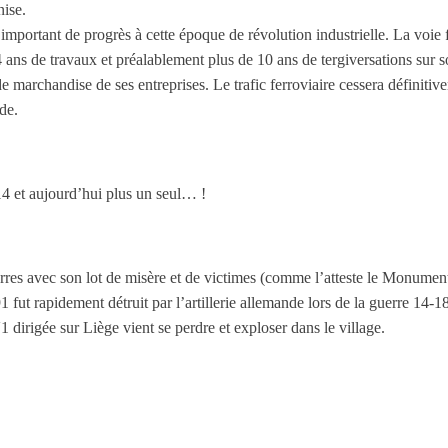
nise.
mportant de progrès à cette époque de révolution industrielle. La voie 
 ans de travaux et préalablement plus de 10 ans de tergiversations sur son 
t de marchandise de ses entreprises. Le trafic ferroviaire cessera définit
de.
14 et aujourd’hui plus un seul… !
erres avec son lot de misère et de victimes (comme l’atteste le Monumen
1 fut rapidement détruit par l’artillerie allemande lors de la guerre 14-1
irigée sur Liège vient se perdre et exploser dans le village.