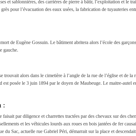
es et sablonnières, des carrières de pierre à bâtir, l’exploitation et le
 grès pour l’évacuation des eaux usées, la fabrication de tuyauteries en
rt de Eugène Gossuin. Le bâtiment abritera alors l’école des garçons et 
ile gauche.
 se trouvait alors dans le cimetière à l’angle de la rue de l’église et de l
rd est posée le 3 juin 1894 par le doyen de Maubeuge. Le maitre-autel e
 :
 faisait par diligence et charrettes tractées par des chevaux sur des ch
uissellements et les véhicules lourds aux roues en bois jantées de fer cau
rue du Sac, actuelle rue Gabriel Péri, démarrait sur la place et descendait