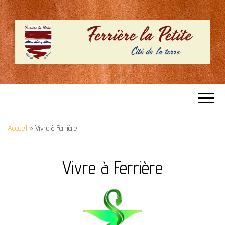
SITE OFFICIEL –
Cité de la terre
FERRIERE LA
Accueil
»
Vivre à Ferrière
PETITE
Vivre à Ferrière