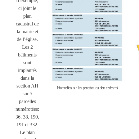
d’exemple,
ci joint le
plan
cadastral de
la mairie et
de l’église.
Les 2
bâtiments
sont
implantés
dans la
section AH
Information sur les parcelles du plan cadastral
sur 5
parcelles
numérotées:
36, 38, 190,
191 et 332.
Le plan