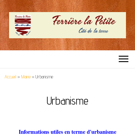
SITE OFFICIEL –
Cité de la terre
FERRIERE LA
Accueil
»
Mairie
»
Urbanisme
PETITE
Urbanisme
Informations utiles en 
terme
 d'urbanisme