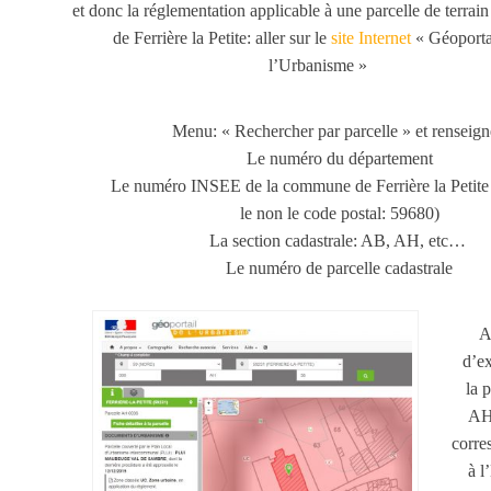
et donc la réglementation applicable à une parcelle de terrain
de Ferrière la Petite: aller sur le
site Internet
« Géoporta
l’Urbanisme »
Menu: « Rechercher par parcelle » et renseign
Le numéro du département
Le numéro INSEE de la commune de Ferrière la Petite 
le non le code postal: 59680)
La section cadastrale: AB, AH, etc…
Le numéro de parcelle cadastrale
A
d’e
la p
AH
corre
à l