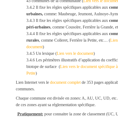
43 communes de la communauté (
Lien vers le docume
3.4.2 Il fixe les règles spécifiques applicables aux
com
urbaines,
comme: Maubeuge, Jeumont, Aulnoye-Ayme
3.4.3 Il fixe les règles spécifiques applicables aux
com
péri-urbaines
, comme Cousolre, Ferrière la Grande, 
3.4.4 Il fixe les règles spécifiques applicables aux
com
rurales
, comme Colleret, Ferrière la Petite, etc… (
Lien
document
)
3.4.5 Un lexique (
Lien vers le document
)
3.4.6 Les périmètres illustratifs d’application du coeffic
biotope de surface (
Lien vers le document spécifique à 
Petite
)
Lien Internet vers le
document complet
de 353 pages applicab
communes.
Chaque commune est divisée en zones: A, AU, UC, UD, et
de ces zones ayant sa réglementation spécifique.
Pratiquement:
pour connaitre la zone de classement (UC, 