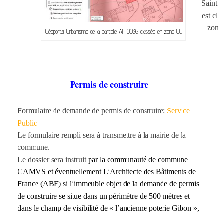
Sain
est c
zo
Géoportail Urbanisme de la parcelle AH 0036 classée en zone UC
Permis de construire
Formulaire de demande de permis de construire:
Service
Public
Le formulaire rempli sera à transmettre à la mairie de la
commune.
Le dossier sera instruit
par
la communauté de commune
CAMVS
et éventuellement L’Architecte des Bâtiments de
France (ABF) si l’immeuble objet de la demande de permis
de construire se situe dans un périmètre de 500 mètres et
dans le champ de visibilité de « l’ancienne poterie Gibon »,