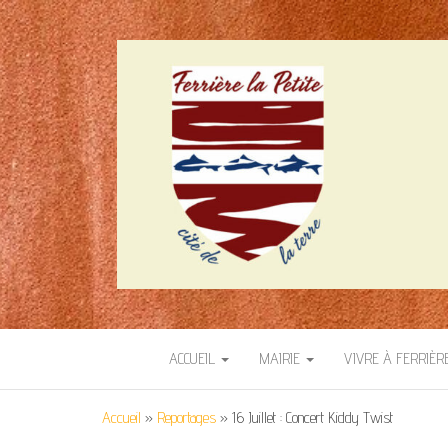
SITE OFFICIEL 
Cité de la terre
ACCUEIL
MAIRIE
VIVRE À FERRIÈR
Accueil
»
Reportages
»
16 Juillet : Concert Kiddy Twist