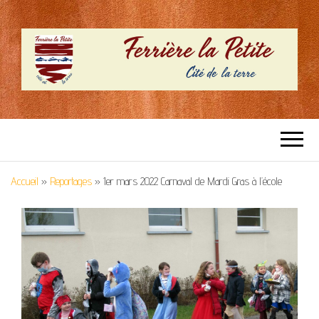
SITE OFFICIEL –
Cité de la terre
FERRIERE LA
Accueil
»
Reportages
»
1er mars 2022 Carnaval de Mardi Gras à l’école
PETITE