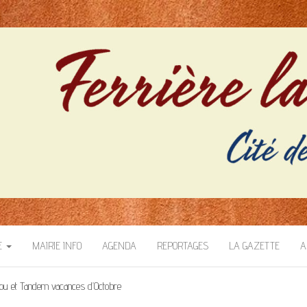
– FERRIERE LA PETITE
E
MAIRIE INFO
AGENDA
REPORTAGES
LA GAZETTE
A
hou et Tandem vacances d’Octobre