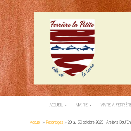
SITE OFFICIEL 
Cité de la terre
ACCUEIL
MAIRIE
VIVRE À FERRIÈR
Accueil
»
Reportages
»
20 au 30 octobre 2025 : Ateliers Bout’C