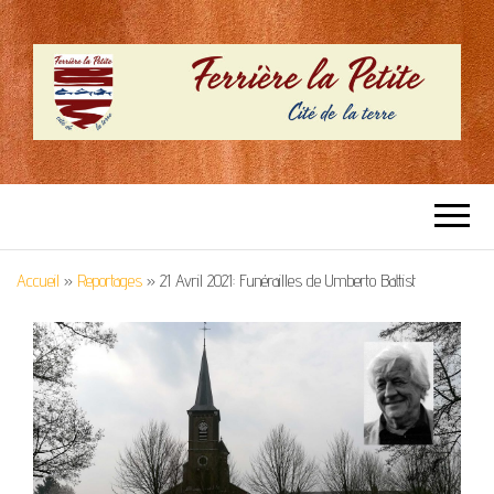
SITE OFFICIEL –
Cité de la terre
FERRIERE LA
Accueil
»
Reportages
»
21 Avril 2021: Funérailles de Umberto Battist
PETITE