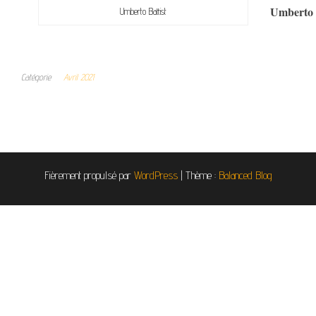
Umberto
Umberto Battist
Catégorie
Avril 2021
Fièrement propulsé par
WordPress
|
Thème :
Balanced Blog