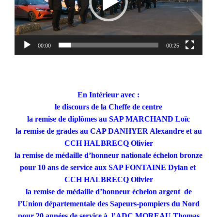
00:00
00:25
En Intérieur avec :
le discours de la Cheffe de centre
la remise de diplômes au SAP MARCHAND Loïc
la remise de grades au CAP DANHYER Alexandre et au
CCH HALBRECQ Olivier
la
remise de médaille d’honneur nationale échelon bronze
pour 10 ans de service aux SAP FONTAINE Dylan et
CCH HALBRECQ Olivier
la remise de médaille d’honneur échelon argent de
l’Union départementale des Sapeurs-pompiers du Nord
pour 20 années de service à l’ADC MOREAU Thomas