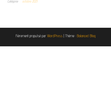
Catégorie
octobre 2023
Fièrement propulsé par
WordPress
|
Thème :
Balanced Blog