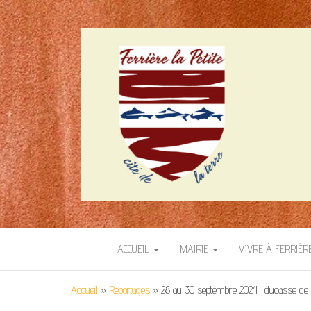
SITE OFFICIEL 
Cité de la terre
ACCUEIL
MAIRIE
VIVRE À FERRIÈR
Accueil
»
Reportages
»
28 au 30 septembre 2024 : ducasse de