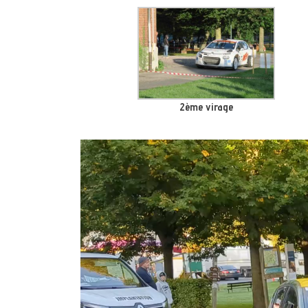
2ème virage
Lecteur
vidéo