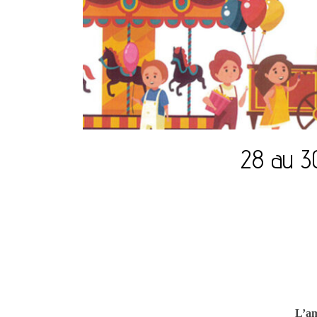
28 au 3
L’am