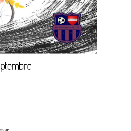
eptembre
becue