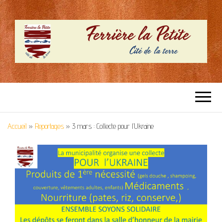
SITE OFFICIEL –
Cité de la terre
FERRIERE LA
Accueil
»
Reportages
»
3 mars : Collecte pour l’Ukraine
PETITE