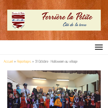
SITE OFFICIEL –
Cité de la terre
FERRIERE LA
Accueil
»
Reportages
»
31 Octobre : Halloween au village
PETITE