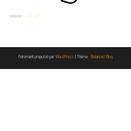
Catégorie
avril 2025
Fièrement propulsé par
WordPress
|
Thème :
Balanced Blog