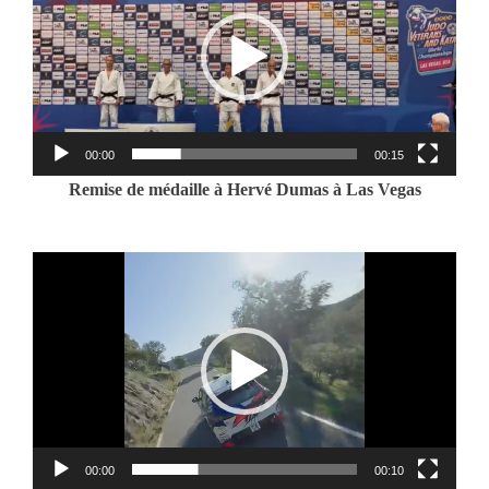
00:00
00:15
Remise de médaille à Hervé Dumas à Las Vegas
Lecteur
vidéo
00:00
00:10