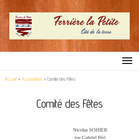
SITE OFFICIEL –
Cité de la terre
FERRIERE LA
Accueil
»
Associations
»
Comité des Fêtes
PETITE
Comité des Fêtes
Nicolas SOHIER
rue Gabriel Péri