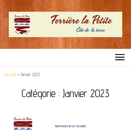
SITE OFFICIEL –
Cité de la terre
FERRIERE LA
Accueil
»
Janvier 2023
PETITE
Catégorie :
Janvier 2023