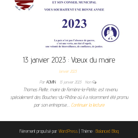
13 janvier 2023 : Vœux du maire
Janvier 2023
Par
ADMIN
13 janvier 2023
Non
Thomas Piette, maire de Ferrière-la-Petite, est revenu
spécialement des Bouches-du-Rhône où il a récemment été promu
par son entreprise,…
Continuer la lecture
Fièrement propulsé par
WordPress
|
Thème :
Balanced Blog