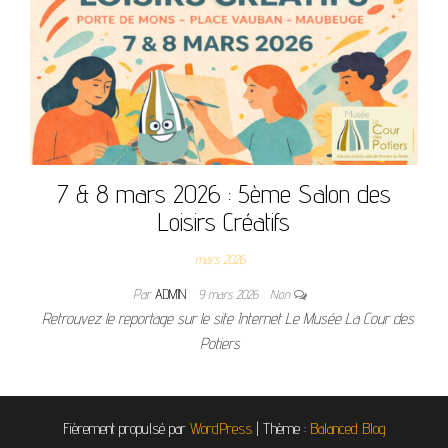
7 & 8 mars 2026 : 5ème Salon des
Loisirs Créatifs
mars 2026
Par
ADMIN
9 mars 2026
Non
Retrouvez le reportage sur le site Internet Le Musée La Cour des
Potiers
Fièrement propulsé par
WordPress
|
Thème :
Balanced Blog