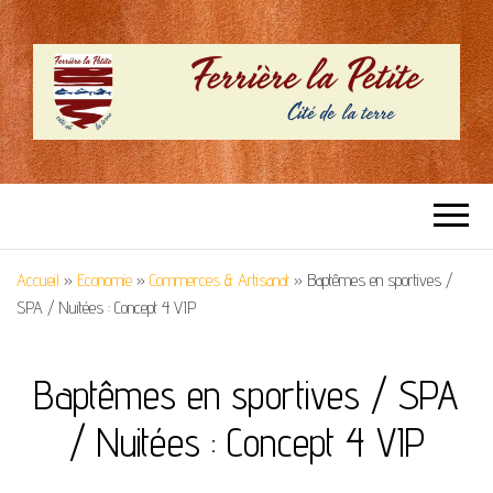
SITE OFFICIEL –
Cité de la terre
FERRIERE LA
Accueil
»
Economie
»
Commerces & Artisanat
»
Baptêmes en sportives /
PETITE
SPA / Nuitées : Concept 4 VIP
Baptêmes en sportives / SPA
/ Nuitées : Concept 4 VIP