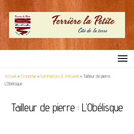
SITE OFFICIEL –
Cité de la terre
FERRIERE LA
Accueil
»
Economie
»
Commerces & Artisanat
»
Tailleur de pierre :
PETITE
L’Obélisque
Tailleur de pierre : L’Obélisque