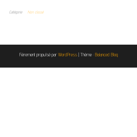
Catégorie
Non classé
Fièrement propulsé par
WordPress
|
Thème :
Balanced Blog