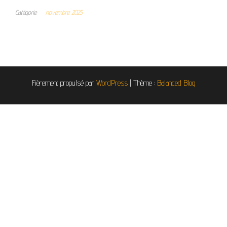
Catégorie
novembre 2025
Fièrement propulsé par
WordPress
|
Thème :
Balanced Blog