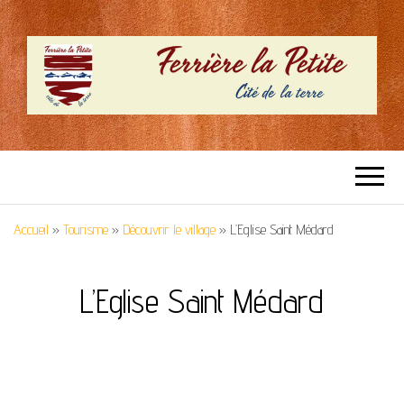
SITE OFFICIEL –
Cité de la terre
FERRIERE LA
Accueil
»
Tourisme
»
Découvrir le village
»
L’Eglise Saint Médard
PETITE
L’Eglise Saint Médard