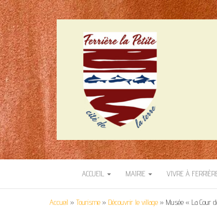
SITE OFFICIEL 
Cité de la terre
ACCUEIL
MAIRIE
VIVRE À FERRIÈR
Accueil
»
Tourisme
»
Découvrir le village
»
Musée « La Cour d