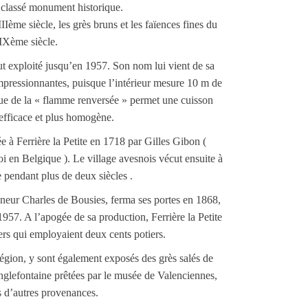
i classé monument historique.
Ième siècle, les grès bruns et les faïences fines du
Xème siècle.
fut exploité jusqu’en 1957. Son nom lui vient de sa
mpressionnantes, puisque l’intérieur mesure 10 m de
ue de la « flamme renversée » permet une cuisson
efficace et plus homogène.
e à Ferrière la Petite en 1718 par Gilles Gibon (
oi en Belgique ). Le village avesnois vécut ensuite à
e pendant plus de deux siècles .
gneur Charles de Bousies, ferma ses portes en 1868,
 1957. A l’apogée de sa production, Ferrière la Petite
rs qui employaient deux cents potiers.
égion, y sont également exposés des grès salés de
Englefontaine prêtées par le musée de Valenciennes,
s d’autres provenances.