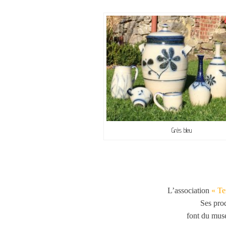
Grès bleu
L’association
« Te
Ses prod
font du musé