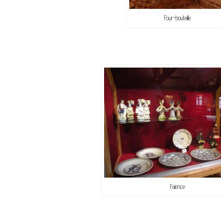
Four-bouteille
Faïence