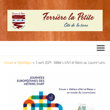
SITE OFFICIEL –
Cité de la terre
FERRIERE LA
Accueil
»
Reportages
»
3 avril 2024 : Métiers d’Art et Rares au Louvre-Lens
PETITE