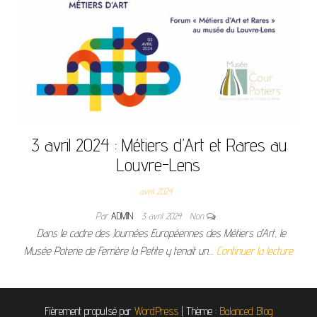
3 avril 2024 : Métiers d’Art et Rares au
Louvre-Lens
avril 2024
Par
ADMIN
3 avril 2024
Non
Dans le cadre des Journées Européennes des Métiers d’Art, le
Musée Poterie de Ferrière la Petite y tenait un…
Continuer la lecture
Fièrement propulsé par
WordPress
|
Thème :
Balanced Blog