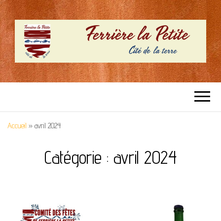
SITE OFFICIEL –
Cité de la terre
FERRIERE LA
Accueil
»
avril 2024
PETITE
Catégorie :
avril 2024