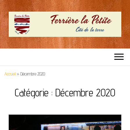
SITE OFFICIEL –
Cité de la terre
FERRIERE LA
Accueil
»
Décembre 2020
PETITE
Catégorie :
Décembre 2020