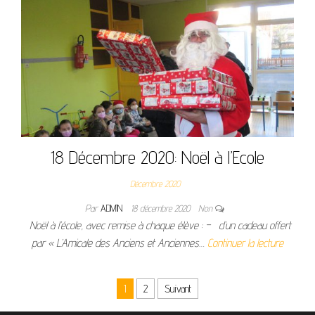
18 Décembre 2020: Noël à l’Ecole
Décembre 2020
Par
ADMIN
18 décembre 2020
Non
Noël à l’école, avec remise à chaque élève : – d’un cadeau offert
par « L’Amicale des Anciens et Anciennes…
Continuer la lecture
Pagination des publications
1
2
Suivant