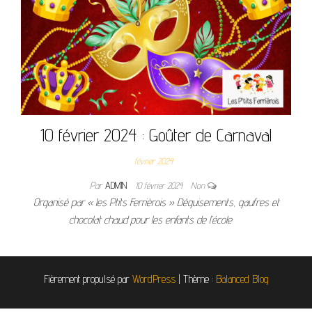
10 février 2024 : Goûter de Carnaval
février 2024
Par
ADMIN
10 février 2024
Non
Organisé par « les Ptits Ferrièrois » Déguisements, gaufres et
chocolat chaud pour les enfants de l’école
Fièrement propulsé par
WordPress
|
Thème :
Balanced Blog