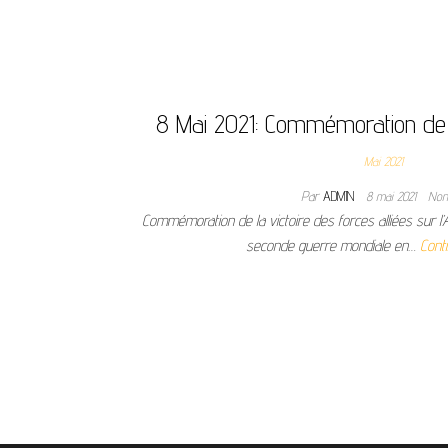
8 Mai 2021: Commémoration de l
Mai 2021
Par
ADMIN
8 mai 2021
No
Commémoration de la victoire des forces alliées sur l’
seconde guerre mondiale en…
Conti