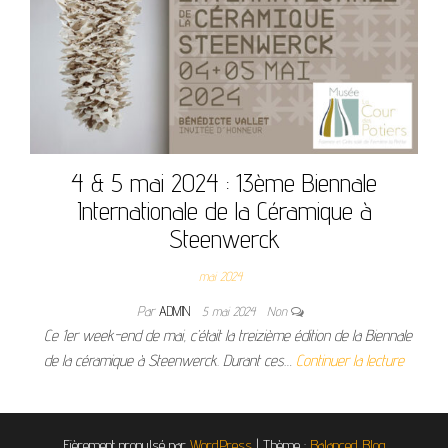
4 & 5 mai 2024 : 13ème Biennale
Internationale de la Céramique à
Steenwerck
mai 2024
Par
ADMIN
5 mai 2024
Non
Ce 1er week-end de mai, c’était la treizième édition de la Biennale
de la céramique à Steenwerck. Durant ces…
Continuer la lecture
Fièrement propulsé par
WordPress
|
Thème :
Balanced Blog