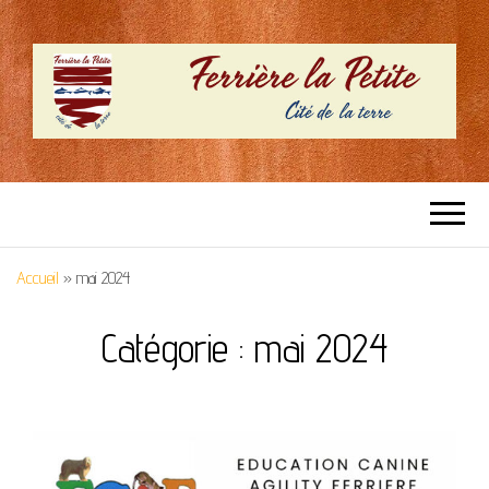
SITE OFFICIEL –
Cité de la terre
FERRIERE LA
Accueil
»
mai 2024
PETITE
Catégorie :
mai 2024