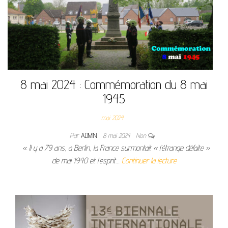
8 mai 2024 : Commémoration du 8 mai
1945
mai 2024
Par
ADMIN
8 mai 2024
Non
« Il y a 79 ans, à Berlin, la France surmontait « l’étrange défaite »
de mai 1940 et l’esprit…
Continuer la lecture