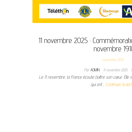
11 novembre 2025 : Commémoration
novembre 191
novembre 2025
Par
ADMIN
11 novembre 2025
Le 11 novembre, la France écoute battre son cœur. Elle s
qui ont…
Continuer la lec