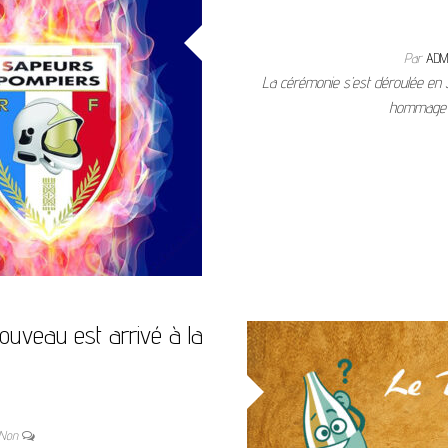
Par
ADM
La cérémonie s’est déroulée en
hommage 
ouveau est arrivé à la
Non