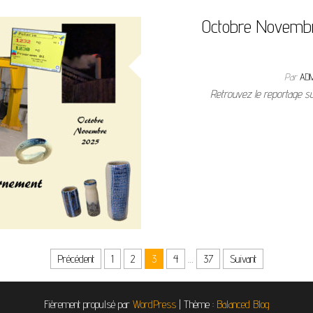
Octobre Novembr
Par
AD
Retrouvez le reportage su
Précédent
1
2
3
4
…
37
Suivant
Fièrement propulsé par
WordPress
|
Thème :
Balanced Blog