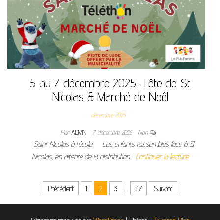
5 au 7 décembre 2025 : Fête de St
Nicolas & Marché de Noêl
décembre 2025
Par
ADMIN
7 décembre 2025
Non
Saint Nicolas à l’école Les enfants rassemblés face à St
Nicolas, en attente de la distribution…
Continuer la lecture
Pagination des publications
Précédent
1
2
3
…
37
Suivant